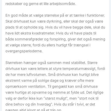
redskaber og gerne et lille arbejdsområde.
En god måde at vælge størrelse på er at tænke i funktioner.
Skal drivhuset kun være dyrkning, eller skal der også være
plads til at opholde sig. Hvis du vil have begge dele, skal du
have lidt ekstra kvadratmeter. Hvis du vil have plads til
både sommerafgrøder og forspiring, giver det også mening
at vælge større, fordi du ellers hurtigt får trængsel i
overgangsperioderne.
Størrelsen hænger også sammen med stabilitet. Større
drivhuse kan være lettere at styre temperaturmæssigt, fordi
de har mere luftvolumen. Små drivhuse kan hurtigt blive
ekstremt varme på solrige dage og kræver ofte mere
opmærksom ventilation. Til gengæld kan små drivhuse
være hurtige at opvarme og nemme at fylde ud. Det rigtige
valg er derfor ikke kun “størst muligt”, men “stort nok til
dine behov og din hverdag”. Hvis du står i tvivl, er det
næsten altid klogt at gå et trin op.