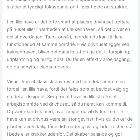
skaber et tydeligt fokuspunkt og tilføjer højde og struktur.
I en lille have er det ofte smart at placere drivhuset tættere
på huset eller i nærheden af køkkenhaven, så det bliver en
del af hverdagen. Tænk også i, hvordan du kan få flere
funktioner ud af samme område. Hvis drivhuset ligger ved
køkkenhaven, bliver det naturligt at bruge det til forspiring,
udplantning og hurtig høst. Du får en effektiv arbejdsgang,
og du udnytter pladsen bedre.
Visuelt kan et klassisk drivhus med fine detaljer være en
fordel i en lille have, fordi det føles som et bevidst valg og
en del af designet. Sørg for at have en lille sti eller et
arbejdsområde ved drivhuset, så du nemt kan komme til.
Og vær realistisk med, hvor meget du vil dyrke. I en lille
have kan et drivhus være en stor gevinst, hvis du dyrker de
planter, der virkelig får et løft under glas, og lader resten stå
i bede eller krukker udenfor. Det skaber balance og gør