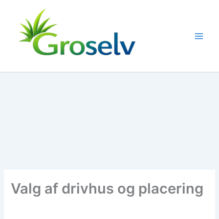
Gå
til
indholdet
Valg af drivhus og placering