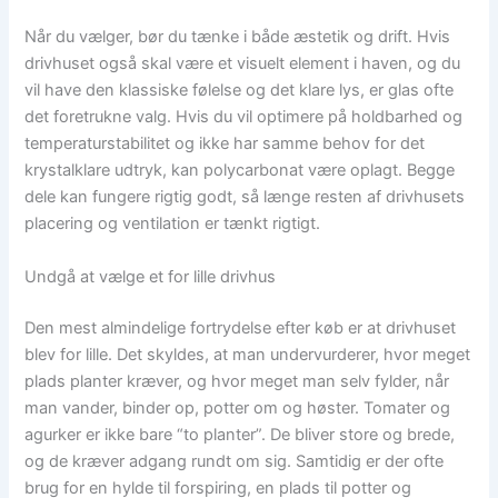
Når du vælger, bør du tænke i både æstetik og drift. Hvis
drivhuset også skal være et visuelt element i haven, og du
vil have den klassiske følelse og det klare lys, er glas ofte
det foretrukne valg. Hvis du vil optimere på holdbarhed og
temperaturstabilitet og ikke har samme behov for det
krystalklare udtryk, kan polycarbonat være oplagt. Begge
dele kan fungere rigtig godt, så længe resten af drivhusets
placering og ventilation er tænkt rigtigt.
Undgå at vælge et for lille drivhus
Den mest almindelige fortrydelse efter køb er at drivhuset
blev for lille. Det skyldes, at man undervurderer, hvor meget
plads planter kræver, og hvor meget man selv fylder, når
man vander, binder op, potter om og høster. Tomater og
agurker er ikke bare “to planter”. De bliver store og brede,
og de kræver adgang rundt om sig. Samtidig er der ofte
brug for en hylde til forspiring, en plads til potter og