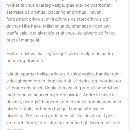
hvilket drivhus skal jeg vælge, glas eller polycarbonat,
størrelse på drivhus, placering af drivhus i haven,
fundament drivhus, mini drivhus vs stort drivhus og
drivhus i lille have. Målet er, at du efter læsningen kan
træffe valg, der giver dig et drivhus, du bliver glad for at
bruge i mange år.
Hvilket drivhus skal jeg vælge? sådan vælger du ud fra
behov og drømme
Når du spørger hvilket drivhus du skal vælge, handler det i
virkeligheden om to ting: hvad du vil dyrke, og hvordan du
vil bruge drivhuset. Nogle vil have et “produktionsdrivhus”
med tomater, agurker og store planter. Andre vil have et
drivhus, der også fungerer som et smukt opholdsrum med
plads til stole, potter og hygge. Mange vil have en
blanding. Det kan du godt, men så skal drivhuset typisk
være lidt større, fordi store planter hurtigt fylder mere, end
man tror.