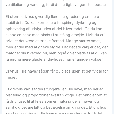
ventilation og vanding, fordi de hurtigt svinger i temperatur.
Et større drivhus giver dig flere muligheder og en mere
stabil drift. Du kan kombinere forspiring, dyrkning og
opbevaring af udstyr uden at det bliver rodet. Og du kan
skabe en zone med plads til at stå og arbejde. Hvis du er i
tvivl, er det værd at tænke fremad. Mange starter småt,
men ender med at ønske større. Det bedste valg er det, der
matcher din hverdag nu, men også giver plads til at du kan
få endnu mere glæde af drivhuset, når erfaringen vokser.
Drivhus i lille have? sådan får du plads uden at det fylder for
meget
Et drivhus kan sagtens fungere i en lille have, men her er
placering og proportioner ekstra vigtige. Det handler om at
få drivhuset til at føles som en naturlig del af haven og
samtidig bevare luft og bevægelse omkring det. Et drivhus
kan faktisk gøre en lille have mere spændende, fordi det