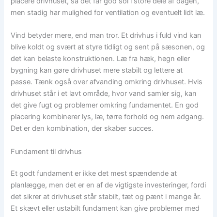
placere drivhuset, så det får god sol i store dele af dagen,
men stadig har mulighed for ventilation og eventuelt lidt læ.
Vind betyder mere, end man tror. Et drivhus i fuld vind kan
blive koldt og svært at styre tidligt og sent på sæsonen, og
det kan belaste konstruktionen. Læ fra hæk, hegn eller
bygning kan gøre drivhuset mere stabilt og lettere at
passe. Tænk også over afvanding omkring drivhuset. Hvis
drivhuset står i et lavt område, hvor vand samler sig, kan
det give fugt og problemer omkring fundamentet. En god
placering kombinerer lys, læ, tørre forhold og nem adgang.
Det er den kombination, der skaber succes.
Fundament til drivhus
Et godt fundament er ikke det mest spændende at
planlægge, men det er en af de vigtigste investeringer, fordi
det sikrer at drivhuset står stabilt, tæt og pænt i mange år.
Et skævt eller ustabilt fundament kan give problemer med