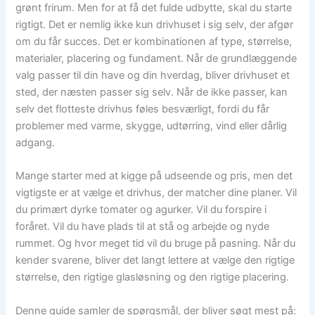
grønt frirum. Men for at få det fulde udbytte, skal du starte
rigtigt. Det er nemlig ikke kun drivhuset i sig selv, der afgør
om du får succes. Det er kombinationen af type, størrelse,
materialer, placering og fundament. Når de grundlæggende
valg passer til din have og din hverdag, bliver drivhuset et
sted, der næsten passer sig selv. Når de ikke passer, kan
selv det flotteste drivhus føles besværligt, fordi du får
problemer med varme, skygge, udtørring, vind eller dårlig
adgang.
Mange starter med at kigge på udseende og pris, men det
vigtigste er at vælge et drivhus, der matcher dine planer. Vil
du primært dyrke tomater og agurker. Vil du forspire i
foråret. Vil du have plads til at stå og arbejde og nyde
rummet. Og hvor meget tid vil du bruge på pasning. Når du
kender svarene, bliver det langt lettere at vælge den rigtige
størrelse, den rigtige glasløsning og den rigtige placering.
Denne guide samler de spørgsmål, der bliver søgt mest på: