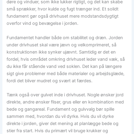
døre og vinduer, som ikke lukker rigtigt, og det kan skabe
små sprækker, hvor kulde og fugt trænger ind. Et solidt
fundament gør også drivhuset mere modstandsdygtigt
overfor vind og bevægelse i jorden.
Fundamentet handler både om stabilitet og dræn. Jorden
under drivhuset skal være jævn og velkomprimeret, så
konstruktionen ikke synker ujævnt. Samtidig er det en
fordel, hvis området omkring drivhuset leder vand væk, så
du ikke får stående vand ved soklen. Det kan på længere
sigt give problemer med både materialer og arbejdsglæde,
fordi det bliver mudret og svært at færdes.
Tænk også over gulvet inde i drivhuset. Nogle ønsker jord
direkte, andre ønsker fliser, grus eller en kombination med
bede og gangareal. Fundament og gulvvalg bør spille
sammen med, hvordan du vil dyrke. Hvis du vil dyrke
direkte i jorden, giver det mening at planlægge bede og
stier fra start. Hvis du primært vil bruge krukker og