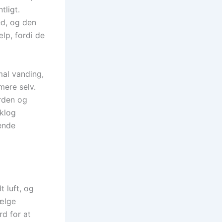
tligt.
ed, og den
lp, fordi de
mal vanding,
mere selv.
rden og
klog
kende
t luft, og
vælge
rd for at