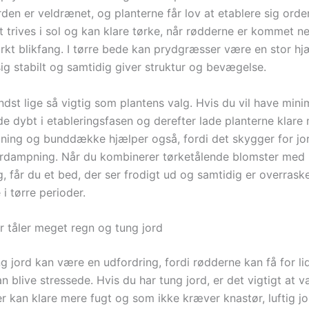
rden er veldrænet, og planterne får lov at etablere sig orden
t trives i sol og kan klare tørke, når rødderne er kommet n
rkt blikfang. I tørre bede kan prydgræsser være en stor hjæ
sig stabilt og samtidig giver struktur og bevægelse.
ndst lige så vigtig som plantens valg. Hvis du vil have mini
e dybt i etableringsfasen og derefter lade planterne klare 
ning og bunddække hjælper også, fordi det skygger for jo
rdampning. Når du kombinerer tørketålende blomster med 
, får du et bed, der ser frodigt ud og samtidig er overras
i tørre perioder.
r tåler meget regn og tung jord
 jord kan være en udfordring, fordi rødderne kan få for lid
n blive stressede. Hvis du har tung jord, er det vigtigt at 
r kan klare mere fugt og som ikke kræver knastør, luftig jo