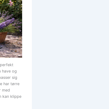
 perfekt
in have og
passer sig
e har tørre
r med
n kan klippe