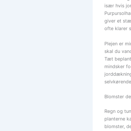
især hvis jo
Purpursolha
giver et stæ
ofte klarer 
Plejen er mi
skal du vand
Tæt beplant
mindsker fo
jorddækning
selvkørende 
Blomster de
Regn og tung
planterne ka
blomster, de