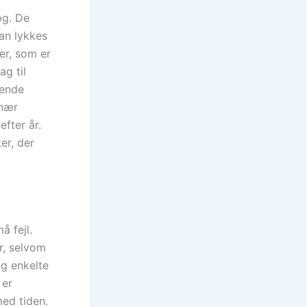
og. De
an lykkes
er, som er
ag til
lende
 nær
efter år.
er, der
å fejl.
r, selvom
og enkelte
 er
med tiden.