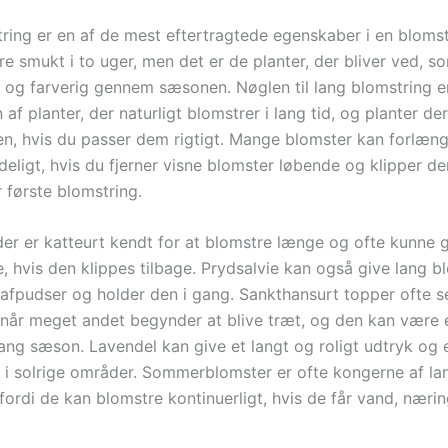
ring er en af de mest eftertragtede egenskaber i en blomst
e smukt i to uger, men det er de planter, der bliver ved, s
l og farverig gennem sæsonen. Nøglen til lang blomstring e
af planter, der naturligt blomstrer i lang tid, og planter de
en, hvis du passer dem rigtigt. Mange blomster kan forlæn
eligt, hvis du fjerner visne blomster løbende og klipper de
r første blomstring.
der er katteurt kendt for at blomstre længe og ofte kunne 
, hvis den klippes tilbage. Prydsalvie kan også give lang b
 afpudser og holder den i gang. Sankthansurt topper ofte 
, når meget andet begynder at blive træt, og den kan være 
lang sæson. Lavendel kan give et langt og roligt udtryk og 
r i solrige områder. Sommerblomster er ofte kongerne af la
fordi de kan blomstre kontinuerligt, hvis de får vand, næri