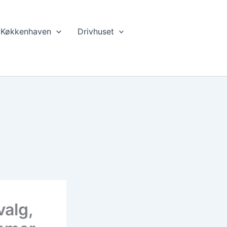
Køkkenhaven
Drivhuset
valg,