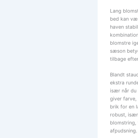
Lang blomst
bed kan vær
haven stabi
kombination 
blomstre ig
sæson betyd
tilbage efte
Blandt stau
ekstra runde
især når du
giver farve
brik for en 
robust, isæ
blomstring, 
afpudsning.