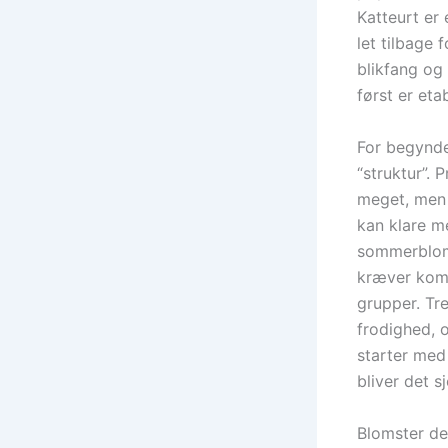
Katteurt er 
let tilbage 
blikfang og 
først er etab
For begynde
“struktur”.
meget, men g
kan klare m
sommerbloms
kræver kompl
grupper. Tre
frodighed, 
starter med 
bliver det s
Blomster de