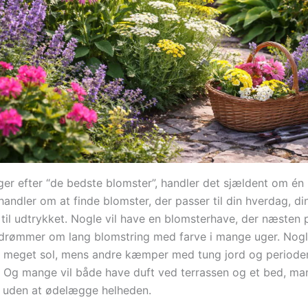
er efter “de bedste blomster”, handler det sjældent om én
handler om at finde blomster, der passer til din hverdag, d
 til udtrykket. Nogle vil have en blomsterhave, der næsten 
 drømmer om lang blomstring med farve i mange uger. Nogl
d meget sol, mens andre kæmper med tung jord og periode
 Og mange vil både have duft ved terrassen og et bed, ma
a uden at ødelægge helheden.