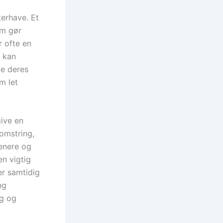
erhave. Et
om gør
r ofte en
r kan
ge deres
m let
give en
lomstring,
senere og
en vigtig
er samtidig
ng
ng og