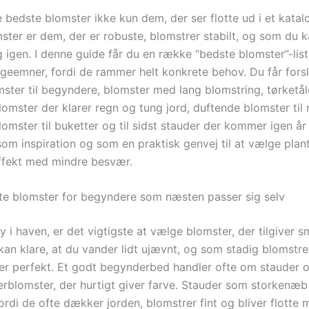
 bedste blomster ikke kun dem, der ser flotte ud i et katal
ster er dem, der er robuste, blomstrer stabilt, og som du k
 igen. I denne guide får du en række “bedste blomster”-list
øgeemner, fordi de rammer helt konkrete behov. Du får forsl
ter til begyndere, blomster med lang blomstring, tørketå
blomster der klarer regn og tung jord, duftende blomster til
lomster til buketter og til sidst stauder der kommer igen år 
som inspiration og som en praktisk genvej til at vælge plant
effekt med mindre besvær.
 blomster for begyndere som næsten passer sig selv
y i haven, er det vigtigste at vælge blomster, der tilgiver sm
kan klare, at du vander lidt ujævnt, og som stadig blomstre
 er perfekt. Et godt begynderbed handler ofte om stauder 
rblomster, der hurtigt giver farve. Stauder som storkenæb
rdi de ofte dækker jorden, blomstrer fint og bliver flotte 