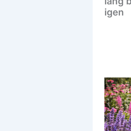
lang 
igen