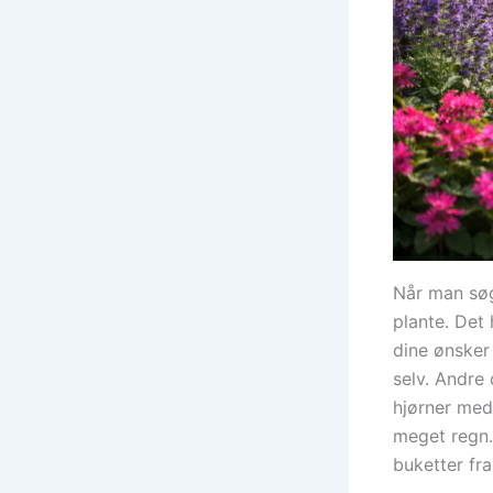
Når man søg
plante. Det 
dine ønsker
selv. Andre
hjørner me
meget regn.
buketter fr