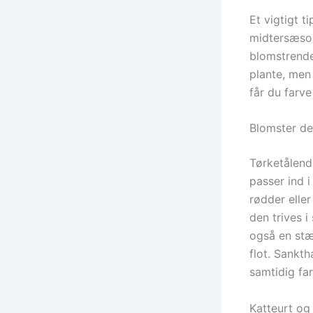
Et vigtigt t
midtersæson
blomstrende
plante, men
får du farve 
Blomster de
Tørketålend
passer ind 
rødder eller
den trives i
også en stæ
flot. Sankth
samtidig fa
Katteurt og 