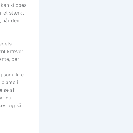
 kan klippes
r et stærkt
, når den
edets
ent kræver
ante, der
og som ikke
 plante i
else af
Når du
ces, og så