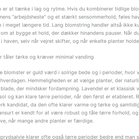
ip er at tænke i lag og rytme. Hvis du kombinerer tidlige b
ens “arbejdsheste” og et stærkt sensommerhold, føles ha
 i meget længere tid. Lang blomstring handler altså ikke 
 om at bygge et hold, der dækker hinandens pauser. Når du
i haven, selv når vejret skifter, og når enkelte planter holder 
r tåler tørke og kræver minimal vanding
e blomster er guld værd i solrige bede og i perioder, hvor 
i hverdagen. Hemmeligheden er at vælge planter, der naturl
 blade, der mindsker fordampning. Lavendel er et klassisk v
 sol og kan klare tørre perioder, når den først er etableret. R
rk kandidat, da den ofte klarer varme og tørke og samtidi
ansurt er kendt for at være robust og tåle tørre forhold, og
rve, når mange andre planter er færdige.
prydsalvie klarer ofte også tørre perioder bedre end man sk