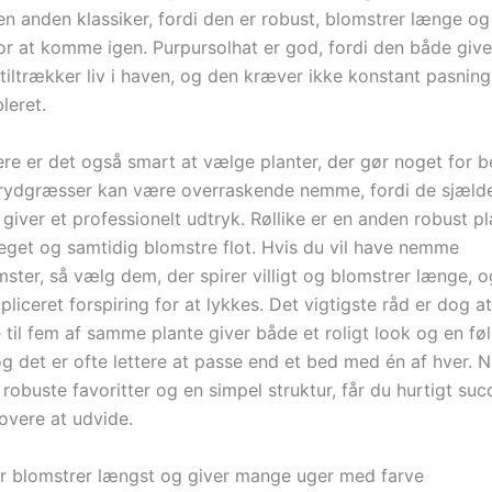
en anden klassiker, fordi den er robust, blomstrer længe og
for at komme igen. Purpursolhat er god, fordi den både give
tiltrækker liv i haven, og den kræver ikke konstant pasning
leret.
re er det også smart at vælge planter, der gør noget for b
 Prydgræsser kan være overraskende nemme, fordi de sjæld
iver et professionelt udtryk. Røllike er en anden robust pl
eget og samtidig blomstre flot. Hvis du vil have nemme
ter, så vælg dem, der spirer villigt og blomstrer længe, 
iceret forspiring for at lykkes. Det vigtigste råd er dog at
 til fem af samme plante giver både et roligt look og en føl
og det er ofte lettere at passe end et bed med én af hver. 
robuste favoritter og en simpel struktur, får du hurtigt suc
jovere at udvide.
r blomstrer længst og giver mange uger med farve