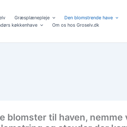
elv
Græsplænepleje
Den blomstrende have
ndørs køkkenhave
Om os hos Groselv.dk
e blomster til haven, nemme 