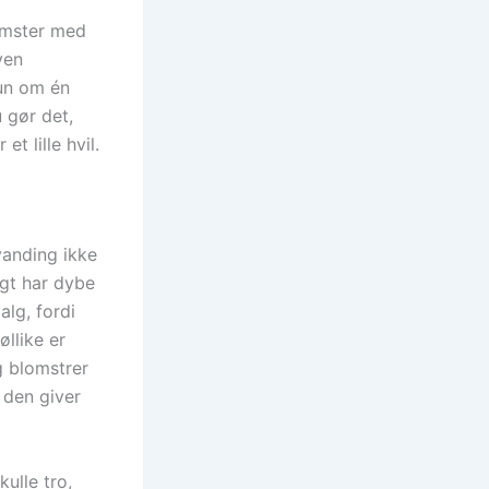
lomster med
ven
kun om én
 gør det,
et lille hvil.
vanding ikke
igt har dybe
alg, fordi
øllike er
g blomstrer
 den giver
ulle tro,