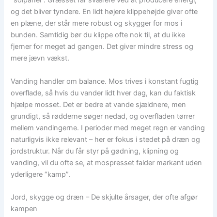
“solpanel”. Græsset får sværere ved at producere energi,
og det bliver tyndere. En lidt højere klippehøjde giver ofte
en plæne, der står mere robust og skygger for mos i
bunden. Samtidig bør du klippe ofte nok til, at du ikke
fjerner for meget ad gangen. Det giver mindre stress og
mere jævn vækst.
Vanding handler om balance. Mos trives i konstant fugtig
overflade, så hvis du vander lidt hver dag, kan du faktisk
hjælpe mosset. Det er bedre at vande sjældnere, men
grundigt, så rødderne søger nedad, og overfladen tørrer
mellem vandingerne. I perioder med meget regn er vanding
naturligvis ikke relevant – her er fokus i stedet på dræn og
jordstruktur. Når du får styr på gødning, klipning og
vanding, vil du ofte se, at mospresset falder markant uden
yderligere “kamp”.
Jord, skygge og dræn – De skjulte årsager, der ofte afgør
kampen