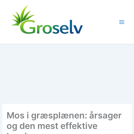
Gå
til
indholdet
Mos i græsplænen: årsager
og den mest effektive