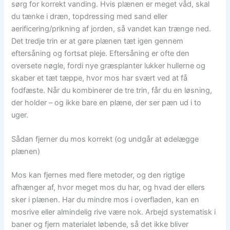
sørg for korrekt vanding. Hvis plænen er meget våd, skal
du tænke i dræn, topdressing med sand eller
aerificering/prikning af jorden, så vandet kan trænge ned.
Det tredje trin er at gøre plænen tæt igen gennem
eftersåning og fortsat pleje. Eftersåning er ofte den
oversete nøgle, fordi nye græsplanter lukker hullerne og
skaber et tæt tæppe, hvor mos har svært ved at få
fodfæste. Når du kombinerer de tre trin, får du en løsning,
der holder – og ikke bare en plæne, der ser pæn ud i to
uger.
Sådan fjerner du mos korrekt (og undgår at ødelægge
plænen)
Mos kan fjernes med flere metoder, og den rigtige
afhænger af, hvor meget mos du har, og hvad der ellers
sker i plænen. Har du mindre mos i overfladen, kan en
mosrive eller almindelig rive være nok. Arbejd systematisk i
baner og fjern materialet løbende, så det ikke bliver