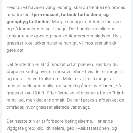
Hvis du vil have en varig løsning, skal du tænke i en proces
med tre trin:
fjern mosset, forbedr forholdene, og
genopbyg tætheden
. Mange springer det tredje trin over,
og så kommer mosset tilbage. Det handler nemlig om
konkurrence: græs og mos konkurrerer om pladsen. Hvis
græsset ikke lukker hullerne hurtigt, vil mos eller ukrudt
gøre det.
Det første trin er at få mosset ud af plænen. Her kan du
bruge en kraftig rive, en mosrive eller – hvis der er meget filt
og mos – en vertikalskærer. Målet er at få så meget af
mosset væk som muligt og samtidig åbne overfladen, så
græsset kan få luft. Efter fjernelse vil plænen ofte se “hårdt
ramt” ud, men det er normalt. Du har i praksis afdækket de
områder, hvor græsset allerede var svagt.
Det næste trin er at forbedre betingelserne. Her er de
vigtigste greb: klip lidt højere, gød i vækstsæsonen, og