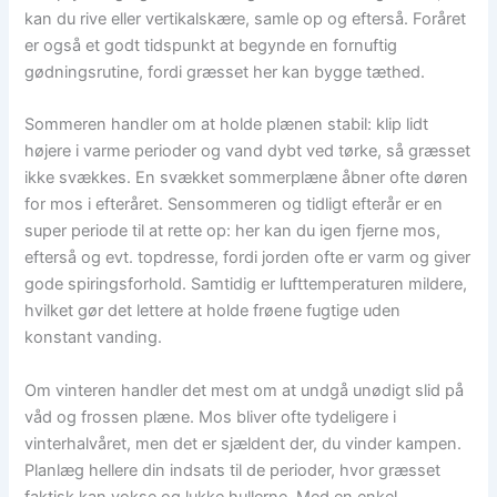
kan du rive eller vertikalskære, samle op og efterså. Foråret
er også et godt tidspunkt at begynde en fornuftig
gødningsrutine, fordi græsset her kan bygge tæthed.
Sommeren handler om at holde plænen stabil: klip lidt
højere i varme perioder og vand dybt ved tørke, så græsset
ikke svækkes. En svækket sommerplæne åbner ofte døren
for mos i efteråret. Sensommeren og tidligt efterår er en
super periode til at rette op: her kan du igen fjerne mos,
efterså og evt. topdresse, fordi jorden ofte er varm og giver
gode spiringsforhold. Samtidig er lufttemperaturen mildere,
hvilket gør det lettere at holde frøene fugtige uden
konstant vanding.
Om vinteren handler det mest om at undgå unødigt slid på
våd og frossen plæne. Mos bliver ofte tydeligere i
vinterhalvåret, men det er sjældent der, du vinder kampen.
Planlæg hellere din indsats til de perioder, hvor græsset
faktisk kan vokse og lukke hullerne. Med en enkel