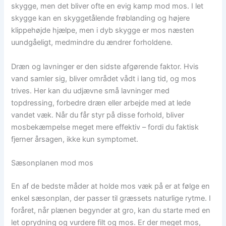
skygge, men det bliver ofte en evig kamp mod mos. I let
skygge kan en skyggetålende frøblanding og højere
klippehøjde hjælpe, men i dyb skygge er mos næsten
uundgåeligt, medmindre du ændrer forholdene.
Dræn og lavninger er den sidste afgørende faktor. Hvis
vand samler sig, bliver området vådt i lang tid, og mos
trives. Her kan du udjævne små lavninger med
topdressing, forbedre dræn eller arbejde med at lede
vandet væk. Når du får styr på disse forhold, bliver
mosbekæmpelse meget mere effektiv – fordi du faktisk
fjerner årsagen, ikke kun symptomet.
Sæsonplanen mod mos
En af de bedste måder at holde mos væk på er at følge en
enkel sæsonplan, der passer til græssets naturlige rytme. I
foråret, når plænen begynder at gro, kan du starte med en
let oprydning og vurdere filt og mos. Er der meget mos,