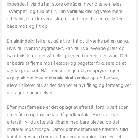
liggende. Hvis du har store områder, hvor plænen føles
“svampet” og fuld af filt, kan vertikalskæring være mere
effektivt, fordi knivene skærer ned i overfladen og løfter
både mos og filt op.
En almindelig fejl er at gå alt for hårdt til værks på én gang.
Hvis du river for aggressivt, kan du rive levende græs op,
især hvis jorden er våd eller plænen i forvejen er svag. Det
er bedre at fjerne mos i etaper og bagefter fokusere på at
styrke græsset. Når mosset er fjernet, er oprydningen
vigtig: alt det løse materiale skal samles op og fjernes,
ellers risikerer du, at det danner et nyt filtlag og fortsat giver
mos gode betingelser.
Efter mosfjernelse er det oplagt at efterså, fordi overfladen
nu er åben og frøene kan få jordkontakt. Hvis du ikke
eftersår, vil du ofte stå tilbage med bare pletter, og det
inviterer mos tilbage. Derfor bør mosfjernelse næsten altid
kombineres med en plan for genopbygning: frø, evt. et