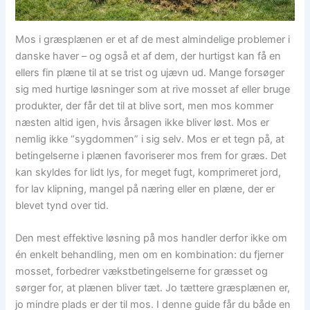
Mos i græsplænen er et af de mest almindelige problemer i
danske haver – og også et af dem, der hurtigst kan få en
ellers fin plæne til at se trist og ujævn ud. Mange forsøger
sig med hurtige løsninger som at rive mosset af eller bruge
produkter, der får det til at blive sort, men mos kommer
næsten altid igen, hvis årsagen ikke bliver løst. Mos er
nemlig ikke “sygdommen” i sig selv. Mos er et tegn på, at
betingelserne i plænen favoriserer mos frem for græs. Det
kan skyldes for lidt lys, for meget fugt, komprimeret jord,
for lav klipning, mangel på næring eller en plæne, der er
blevet tynd over tid.
Den mest effektive løsning på mos handler derfor ikke om
én enkelt behandling, men om en kombination: du fjerner
mosset, forbedrer vækstbetingelserne for græsset og
sørger for, at plænen bliver tæt. Jo tættere græsplænen er,
jo mindre plads er der til mos. I denne guide får du både en