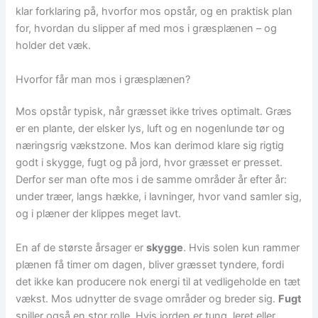
klar forklaring på, hvorfor mos opstår, og en praktisk plan
for, hvordan du slipper af med mos i græsplænen – og
holder det væk.
Hvorfor får man mos i græsplænen?
Mos opstår typisk, når græsset ikke trives optimalt. Græs
er en plante, der elsker lys, luft og en nogenlunde tør og
næringsrig vækstzone. Mos kan derimod klare sig rigtig
godt i skygge, fugt og på jord, hvor græsset er presset.
Derfor ser man ofte mos i de samme områder år efter år:
under træer, langs hække, i lavninger, hvor vand samler sig,
og i plæner der klippes meget lavt.
En af de største årsager er
skygge
. Hvis solen kun rammer
plænen få timer om dagen, bliver græsset tyndere, fordi
det ikke kan producere nok energi til at vedligeholde en tæt
vækst. Mos udnytter de svage områder og breder sig.
Fugt
spiller også en stor rolle. Hvis jorden er tung, leret eller