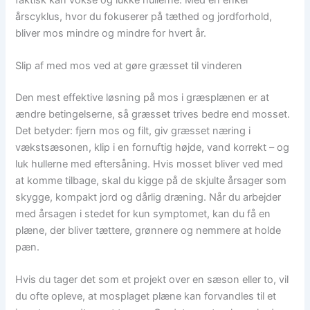
årscyklus, hvor du fokuserer på tæthed og jordforhold,
bliver mos mindre og mindre for hvert år.
Slip af med mos ved at gøre græsset til vinderen
Den mest effektive løsning på mos i græsplænen er at
ændre betingelserne, så græsset trives bedre end mosset.
Det betyder: fjern mos og filt, giv græsset næring i
vækstsæsonen, klip i en fornuftig højde, vand korrekt – og
luk hullerne med eftersåning. Hvis mosset bliver ved med
at komme tilbage, skal du kigge på de skjulte årsager som
skygge, kompakt jord og dårlig dræning. Når du arbejder
med årsagen i stedet for kun symptomet, kan du få en
plæne, der bliver tættere, grønnere og nemmere at holde
pæn.
Hvis du tager det som et projekt over en sæson eller to, vil
du ofte opleve, at mosplaget plæne kan forvandles til et