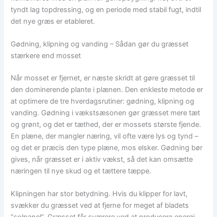
tyndt lag topdressing, og en periode med stabil fugt, indtil
det nye græs er etableret.
Gødning, klipning og vanding – Sådan gør du græsset
stærkere end mosset
Når mosset er fjernet, er næste skridt at gøre græsset til
den dominerende plante i plænen. Den enkleste metode er
at optimere de tre hverdagsrutiner: gødning, klipning og
vanding. Gødning i vækstsæsonen gør græsset mere tæt
og grønt, og det er tæthed, der er mossets største fjende.
En plæne, der mangler næring, vil ofte være lys og tynd –
og det er præcis den type plæne, mos elsker. Gødning bør
gives, når græsset er i aktiv vækst, så det kan omsætte
næringen til nye skud og et tættere tæppe.
Klipningen har stor betydning. Hvis du klipper for lavt,
svækker du græsset ved at fjerne for meget af bladets