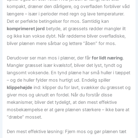
kompakt, dræner den dårligere, og overfladen forbliver våd
længere – især i perioder med regn og lave temperaturer.
Det er perfekte betingelser for mos. Samtidig kan
komprimeret jord
betyde, at græssets rødder mangler ilt
og ikke kan vokse dybt. Når rødderne bliver overfladiske,
bliver plænen mere sårbar og lettere “åben” for mos.
Derudover ser man mos i plæner, der får
for lidt næring
.
Mangler græsset især kvælstof, bliver det lyst, tyndt og
langsomt voksende. En tynd plæne har små huller i tæppet
– og de huller fylder mos hurtigt ud. Endelig spiller
klippehøjde
ind: klipper du for lavt, svækker du græsset og
giver mos og ukrudt en fordel. Når du forstår disse
mekanismer, bliver det tydeligt, at den mest effektive
mosbekæmpelse er at gøre plænen stærkere – ikke bare at
“dræbe” mosset.
Den mest effektive løsning: Fjern mos og gør plænen tæt