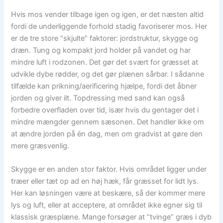
Hvis mos vender tilbage igen og igen, er det næsten altid
fordi de underliggende forhold stadig favoriserer mos. Her
er de tre store “skjulte” faktorer: jordstruktur, skygge og
dræn. Tung og kompakt jord holder på vandet og har
mindre luft i rodzonen. Det gør det svært for græsset at
udvikle dybe rødder, og det gør plænen sårbar. I sådanne
tilfælde kan prikning/aerificering hjælpe, fordi det åbner
jorden og giver ilt. Topdressing med sand kan også
forbedre overfladen over tid, især hvis du gentager det i
mindre mængder gennem sæsonen. Det handler ikke om
at ændre jorden på én dag, men om gradvist at gøre den
mere græsvenlig.
Skygge er en anden stor faktor. Hvis området ligger under
træer eller tæt op ad en høj hæk, får græsset for lidt lys.
Her kan løsningen være at beskære, så der kommer mere
lys og luft, eller at acceptere, at området ikke egner sig til
klassisk græsplæne. Mange forsøger at “tvinge” græs i dyb