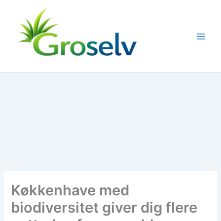
Gå
til
indholdet
Køkkenhave med
biodiversitet giver dig flere