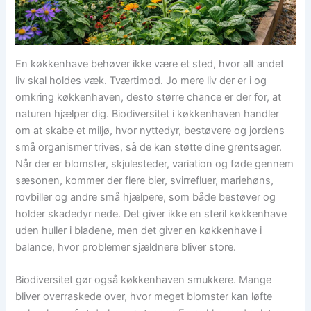
En køkkenhave behøver ikke være et sted, hvor alt andet
liv skal holdes væk. Tværtimod. Jo mere liv der er i og
omkring køkkenhaven, desto større chance er der for, at
naturen hjælper dig. Biodiversitet i køkkenhaven handler
om at skabe et miljø, hvor nyttedyr, bestøvere og jordens
små organismer trives, så de kan støtte dine grøntsager.
Når der er blomster, skjulesteder, variation og føde gennem
sæsonen, kommer der flere bier, svirrefluer, mariehøns,
rovbiller og andre små hjælpere, som både bestøver og
holder skadedyr nede. Det giver ikke en steril køkkenhave
uden huller i bladene, men det giver en køkkenhave i
balance, hvor problemer sjældnere bliver store.
Biodiversitet gør også køkkenhaven smukkere. Mange
bliver overraskede over, hvor meget blomster kan løfte