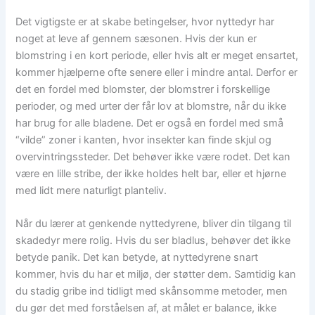
Det vigtigste er at skabe betingelser, hvor nyttedyr har
noget at leve af gennem sæsonen. Hvis der kun er
blomstring i en kort periode, eller hvis alt er meget ensartet,
kommer hjælperne ofte senere eller i mindre antal. Derfor er
det en fordel med blomster, der blomstrer i forskellige
perioder, og med urter der får lov at blomstre, når du ikke
har brug for alle bladene. Det er også en fordel med små
“vilde” zoner i kanten, hvor insekter kan finde skjul og
overvintringssteder. Det behøver ikke være rodet. Det kan
være en lille stribe, der ikke holdes helt bar, eller et hjørne
med lidt mere naturligt planteliv.
Når du lærer at genkende nyttedyrene, bliver din tilgang til
skadedyr mere rolig. Hvis du ser bladlus, behøver det ikke
betyde panik. Det kan betyde, at nyttedyrene snart
kommer, hvis du har et miljø, der støtter dem. Samtidig kan
du stadig gribe ind tidligt med skånsomme metoder, men
du gør det med forståelsen af, at målet er balance, ikke