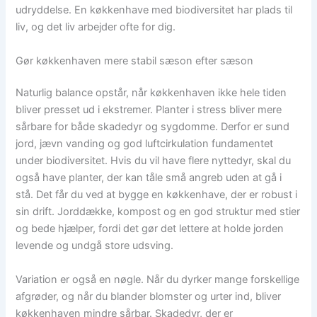
udryddelse. En køkkenhave med biodiversitet har plads til
liv, og det liv arbejder ofte for dig.
Gør køkkenhaven mere stabil sæson efter sæson
Naturlig balance opstår, når køkkenhaven ikke hele tiden
bliver presset ud i ekstremer. Planter i stress bliver mere
sårbare for både skadedyr og sygdomme. Derfor er sund
jord, jævn vanding og god luftcirkulation fundamentet
under biodiversitet. Hvis du vil have flere nyttedyr, skal du
også have planter, der kan tåle små angreb uden at gå i
stå. Det får du ved at bygge en køkkenhave, der er robust i
sin drift. Jorddække, kompost og en god struktur med stier
og bede hjælper, fordi det gør det lettere at holde jorden
levende og undgå store udsving.
Variation er også en nøgle. Når du dyrker mange forskellige
afgrøder, og når du blander blomster og urter ind, bliver
køkkenhaven mindre sårbar. Skadedyr, der er