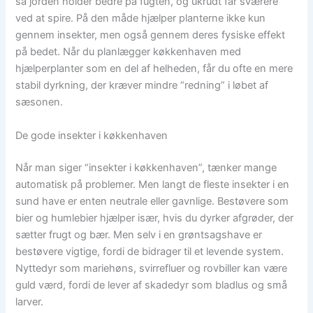
så jorden holder bedre på fugten, og ukrudt får sværere
ved at spire. På den måde hjælper planterne ikke kun
gennem insekter, men også gennem deres fysiske effekt
på bedet. Når du planlægger køkkenhaven med
hjælperplanter som en del af helheden, får du ofte en mere
stabil dyrkning, der kræver mindre “redning” i løbet af
sæsonen.
De gode insekter i køkkenhaven
Når man siger “insekter i køkkenhaven”, tænker mange
automatisk på problemer. Men langt de fleste insekter i en
sund have er enten neutrale eller gavnlige. Bestøvere som
bier og humlebier hjælper især, hvis du dyrker afgrøder, der
sætter frugt og bær. Men selv i en grøntsagshave er
bestøvere vigtige, fordi de bidrager til et levende system.
Nyttedyr som mariehøns, svirrefluer og rovbiller kan være
guld værd, fordi de lever af skadedyr som bladlus og små
larver.