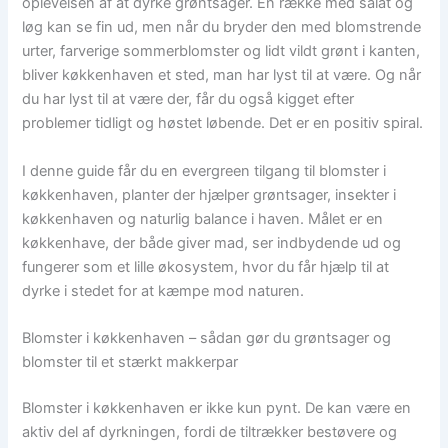
oplevelsen af at dyrke grøntsager. En række med salat og
løg kan se fin ud, men når du bryder den med blomstrende
urter, farverige sommerblomster og lidt vildt grønt i kanten,
bliver køkkenhaven et sted, man har lyst til at være. Og når
du har lyst til at være der, får du også kigget efter
problemer tidligt og høstet løbende. Det er en positiv spiral.
I denne guide får du en evergreen tilgang til blomster i
køkkenhaven, planter der hjælper grøntsager, insekter i
køkkenhaven og naturlig balance i haven. Målet er en
køkkenhave, der både giver mad, ser indbydende ud og
fungerer som et lille økosystem, hvor du får hjælp til at
dyrke i stedet for at kæmpe mod naturen.
Blomster i køkkenhaven – sådan gør du grøntsager og
blomster til et stærkt makkerpar
Blomster i køkkenhaven er ikke kun pynt. De kan være en
aktiv del af dyrkningen, fordi de tiltrækker bestøvere og