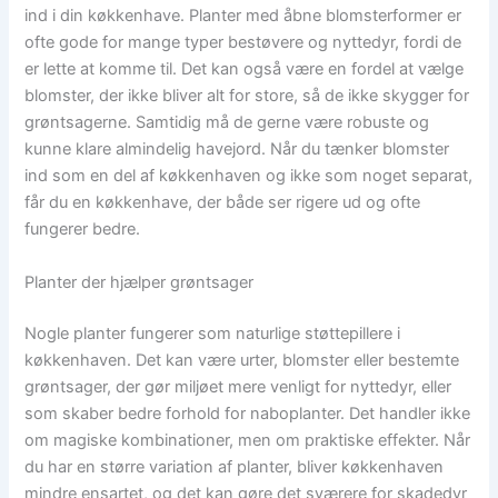
ind i din køkkenhave. Planter med åbne blomsterformer er
ofte gode for mange typer bestøvere og nyttedyr, fordi de
er lette at komme til. Det kan også være en fordel at vælge
blomster, der ikke bliver alt for store, så de ikke skygger for
grøntsagerne. Samtidig må de gerne være robuste og
kunne klare almindelig havejord. Når du tænker blomster
ind som en del af køkkenhaven og ikke som noget separat,
får du en køkkenhave, der både ser rigere ud og ofte
fungerer bedre.
Planter der hjælper grøntsager
Nogle planter fungerer som naturlige støttepillere i
køkkenhaven. Det kan være urter, blomster eller bestemte
grøntsager, der gør miljøet mere venligt for nyttedyr, eller
som skaber bedre forhold for naboplanter. Det handler ikke
om magiske kombinationer, men om praktiske effekter. Når
du har en større variation af planter, bliver køkkenhaven
mindre ensartet, og det kan gøre det sværere for skadedyr