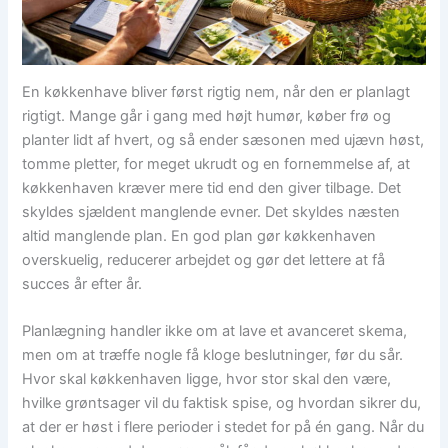
En køkkenhave bliver først rigtig nem, når den er planlagt
rigtigt. Mange går i gang med højt humør, køber frø og
planter lidt af hvert, og så ender sæsonen med ujævn høst,
tomme pletter, for meget ukrudt og en fornemmelse af, at
køkkenhaven kræver mere tid end den giver tilbage. Det
skyldes sjældent manglende evner. Det skyldes næsten
altid manglende plan. En god plan gør køkkenhaven
overskuelig, reducerer arbejdet og gør det lettere at få
succes år efter år.
Planlægning handler ikke om at lave et avanceret skema,
men om at træffe nogle få kloge beslutninger, før du sår.
Hvor skal køkkenhaven ligge, hvor stor skal den være,
hvilke grøntsager vil du faktisk spise, og hvordan sikrer du,
at der er høst i flere perioder i stedet for på én gang. Når du