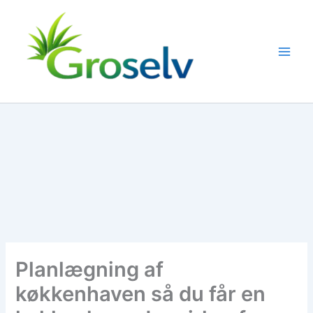
Gå
til
indholdet
Planlægning af
køkkenhaven så du får en