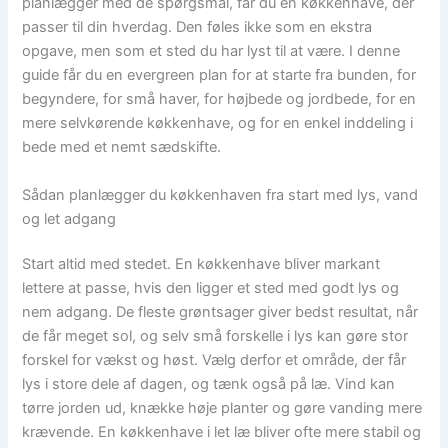
planlægger med de spørgsmål, får du en køkkenhave, der
passer til din hverdag. Den føles ikke som en ekstra
opgave, men som et sted du har lyst til at være. I denne
guide får du en evergreen plan for at starte fra bunden, for
begyndere, for små haver, for højbede og jordbede, for en
mere selvkørende køkkenhave, og for en enkel inddeling i
bede med et nemt sædskifte.
Sådan planlægger du køkkenhaven fra start med lys, vand
og let adgang
Start altid med stedet. En køkkenhave bliver markant
lettere at passe, hvis den ligger et sted med godt lys og
nem adgang. De fleste grøntsager giver bedst resultat, når
de får meget sol, og selv små forskelle i lys kan gøre stor
forskel for vækst og høst. Vælg derfor et område, der får
lys i store dele af dagen, og tænk også på læ. Vind kan
tørre jorden ud, knække høje planter og gøre vanding mere
krævende. En køkkenhave i let læ bliver ofte mere stabil og