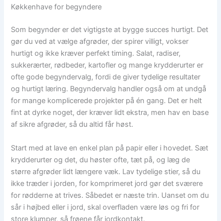
Køkkenhave for begyndere
Som begynder er det vigtigste at bygge succes hurtigt. Det
gør du ved at vælge afgrøder, der spirer villigt, vokser
hurtigt og ikke kræver perfekt timing. Salat, radiser,
sukkerærter, rødbeder, kartofler og mange krydderurter er
ofte gode begyndervalg, fordi de giver tydelige resultater
og hurtigt læring. Begyndervalg handler også om at undgå
for mange komplicerede projekter på én gang. Det er helt
fint at dyrke noget, der kræver lidt ekstra, men hav en base
af sikre afgrøder, så du altid får høst.
Start med at lave en enkel plan på papir eller i hovedet. Sæt
krydderurter og det, du høster ofte, tæt på, og læg de
større afgrøder lidt længere væk. Lav tydelige stier, så du
ikke træder i jorden, for komprimeret jord gør det sværere
for rødderne at trives. Såbedet er næste trin. Uanset om du
sår i højbed eller i jord, skal overfladen være løs og fri for
store klumper, så frøene får jordkontakt.