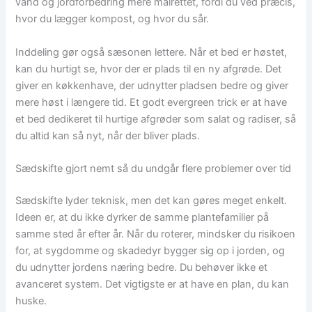
vand og jordforbedring mere målrettet, fordi du ved præcis,
hvor du lægger kompost, og hvor du sår.
Inddeling gør også sæsonen lettere. Når et bed er høstet,
kan du hurtigt se, hvor der er plads til en ny afgrøde. Det
giver en køkkenhave, der udnytter pladsen bedre og giver
mere høst i længere tid. Et godt evergreen trick er at have
et bed dedikeret til hurtige afgrøder som salat og radiser, så
du altid kan så nyt, når der bliver plads.
Sædskifte gjort nemt så du undgår flere problemer over tid
Sædskifte lyder teknisk, men det kan gøres meget enkelt.
Ideen er, at du ikke dyrker de samme plantefamilier på
samme sted år efter år. Når du roterer, mindsker du risikoen
for, at sygdomme og skadedyr bygger sig op i jorden, og
du udnytter jordens næring bedre. Du behøver ikke et
avanceret system. Det vigtigste er at have en plan, du kan
huske.