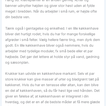
i lang tid. Klatreplanter er en anden genvej. Ærter og
bønner udnytter højden og giver stor høst uden at fylde
meget i bredden. Når du arbejder i små rum, er højde ofte
din bedste ven.
Tænk også i gentagelse og enkelhed. I en lille køkkenhave
bliver det hurtigt rodet, hvis du har for mange forskellige
afgrøder i små felter. Vælg hellere færre ting, men dyrk dem
godt. En lille køkkenhave bliver også nemmere, hvis du
arbejder med tydelige moduler, fx små bede eller et par
højbede. Det gør det lettere at holde styr på vand, gødning
og sæsonplan.
Krukker kan udvide en køkkenhave markant. Selv et par
store krukker kan give masser af urter og bladgrønt tæt på
køkkenet. Hvis du har en terrasse eller altan, kan den blive
en del af køkkenhaven, så du får høst lige ved hånden. Det
giver en følelse af, at køkkenhaven er integreret i din
hverdag, og det er en af de bedste måder at få mere glæde