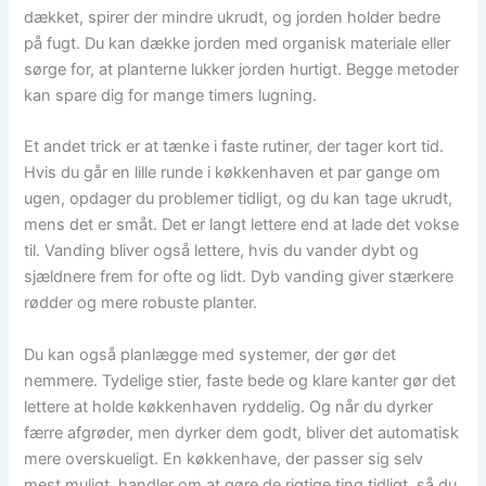
dækket, spirer der mindre ukrudt, og jorden holder bedre
på fugt. Du kan dække jorden med organisk materiale eller
sørge for, at planterne lukker jorden hurtigt. Begge metoder
kan spare dig for mange timers lugning.
Et andet trick er at tænke i faste rutiner, der tager kort tid.
Hvis du går en lille runde i køkkenhaven et par gange om
ugen, opdager du problemer tidligt, og du kan tage ukrudt,
mens det er småt. Det er langt lettere end at lade det vokse
til. Vanding bliver også lettere, hvis du vander dybt og
sjældnere frem for ofte og lidt. Dyb vanding giver stærkere
rødder og mere robuste planter.
Du kan også planlægge med systemer, der gør det
nemmere. Tydelige stier, faste bede og klare kanter gør det
lettere at holde køkkenhaven ryddelig. Og når du dyrker
færre afgrøder, men dyrker dem godt, bliver det automatisk
mere overskueligt. En køkkenhave, der passer sig selv
mest muligt, handler om at gøre de rigtige ting tidligt, så du