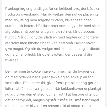
Planlægning er grundlaget for en køkkenhave, der både er
frodig og overskuelig. Når du vælger den rigtige placering
med lys, læ og nem adgang til vand, bliver pasningen
automatisk lettere. Når du starter som begynder med sikre
afgrøder, små portioner og simple rutiner, får du succes
hurtigt. Når du udnytter pladsen med højden og prioriterer
afgrøder med løbende høst, kan selv små køkkenhaver
give meget. Og når du vælger mellem højbede og jordbede
ud fra dine forhold, får du et system, der passer til din
hverdag.
Den nemmeste køkkenhave kommer, når du bygger den
op med tydelige bede, jorddække og en enkel plan for
sædskifte. Det sparer tid, giver færre problemer og gør det
lettere at få høst i længere tid. Når køkkenhaven er planlagt
rigtigt, bliver den et sted, du har lyst til at besøge ofte, og
det er netop dér, magien opstår. Små ture, små handlinger
og små høster bliver til en sæson fuld af smag, ro og