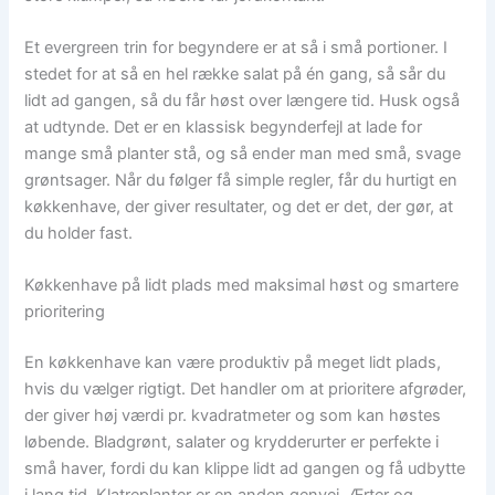
Et evergreen trin for begyndere er at så i små portioner. I
stedet for at så en hel række salat på én gang, så sår du
lidt ad gangen, så du får høst over længere tid. Husk også
at udtynde. Det er en klassisk begynderfejl at lade for
mange små planter stå, og så ender man med små, svage
grøntsager. Når du følger få simple regler, får du hurtigt en
køkkenhave, der giver resultater, og det er det, der gør, at
du holder fast.
Køkkenhave på lidt plads med maksimal høst og smartere
prioritering
En køkkenhave kan være produktiv på meget lidt plads,
hvis du vælger rigtigt. Det handler om at prioritere afgrøder,
der giver høj værdi pr. kvadratmeter og som kan høstes
løbende. Bladgrønt, salater og krydderurter er perfekte i
små haver, fordi du kan klippe lidt ad gangen og få udbytte