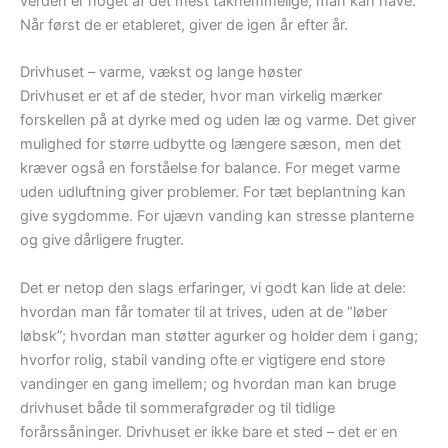
verden er noget af det mest taknemmelige, man kan have.
Når først de er etableret, giver de igen år efter år.
Drivhuset – varme, vækst og lange høster
Drivhuset er et af de steder, hvor man virkelig mærker
forskellen på at dyrke med og uden læ og varme. Det giver
mulighed for større udbytte og længere sæson, men det
kræver også en forståelse for balance. For meget varme
uden udluftning giver problemer. For tæt beplantning kan
give sygdomme. For ujævn vanding kan stresse planterne
og give dårligere frugter.
Det er netop den slags erfaringer, vi godt kan lide at dele:
hvordan man får tomater til at trives, uden at de “løber
løbsk”; hvordan man støtter agurker og holder dem i gang;
hvorfor rolig, stabil vanding ofte er vigtigere end store
vandinger en gang imellem; og hvordan man kan bruge
drivhuset både til sommerafgrøder og til tidlige
forårssåninger. Drivhuset er ikke bare et sted – det er en