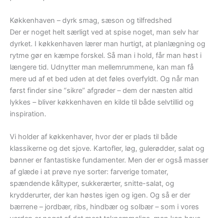
Køkkenhaven – dyrk smag, sæson og tilfredshed
Der er noget helt særligt ved at spise noget, man selv har
dyrket. I køkkenhaven lærer man hurtigt, at planlægning og
rytme gør en kæmpe forskel. Så man i hold, får man høst i
længere tid. Udnytter man mellemrummene, kan man få
mere ud af et bed uden at det føles overfyldt. Og når man
først finder sine “sikre” afgrøder – dem der næsten altid
lykkes – bliver køkkenhaven en kilde til både selvtillid og
inspiration.
Vi holder af køkkenhaver, hvor der er plads til både
klassikerne og det sjove. Kartofler, løg, gulerødder, salat og
bønner er fantastiske fundamenter. Men der er også masser
af glæde i at prøve nye sorter: farverige tomater,
spændende kåltyper, sukkerærter, snitte-salat, og
krydderurter, der kan høstes igen og igen. Og så er der
bærrene – jordbær, ribs, hindbær og solbær – som i vores