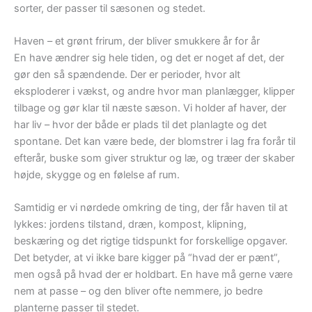
sorter, der passer til sæsonen og stedet.
Haven – et grønt frirum, der bliver smukkere år for år
En have ændrer sig hele tiden, og det er noget af det, der
gør den så spændende. Der er perioder, hvor alt
eksploderer i vækst, og andre hvor man planlægger, klipper
tilbage og gør klar til næste sæson. Vi holder af haver, der
har liv – hvor der både er plads til det planlagte og det
spontane. Det kan være bede, der blomstrer i lag fra forår til
efterår, buske som giver struktur og læ, og træer der skaber
højde, skygge og en følelse af rum.
Samtidig er vi nørdede omkring de ting, der får haven til at
lykkes: jordens tilstand, dræn, kompost, klipning,
beskæring og det rigtige tidspunkt for forskellige opgaver.
Det betyder, at vi ikke bare kigger på “hvad der er pænt”,
men også på hvad der er holdbart. En have må gerne være
nem at passe – og den bliver ofte nemmere, jo bedre
planterne passer til stedet.