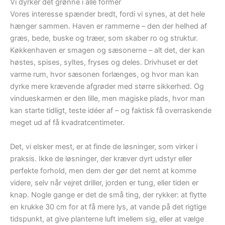
Vi dyrker det grønne i alle former
Vores interesse spænder bredt, fordi vi synes, at det hele
hænger sammen. Haven er rammerne – den der helhed af
græs, bede, buske og træer, som skaber ro og struktur.
Køkkenhaven er smagen og sæsonerne – alt det, der kan
høstes, spises, syltes, fryses og deles. Drivhuset er det
varme rum, hvor sæsonen forlænges, og hvor man kan
dyrke mere krævende afgrøder med større sikkerhed. Og
vindueskarmen er den lille, men magiske plads, hvor man
kan starte tidligt, teste idéer af – og faktisk få overraskende
meget ud af få kvadratcentimeter.
Det, vi elsker mest, er at finde de løsninger, som virker i
praksis. Ikke de løsninger, der kræver dyrt udstyr eller
perfekte forhold, men dem der gør det nemt at komme
videre, selv når vejret driller, jorden er tung, eller tiden er
knap. Nogle gange er det de små ting, der rykker: at flytte
en krukke 30 cm for at få mere lys, at vande på det rigtige
tidspunkt, at give planterne luft imellem sig, eller at vælge