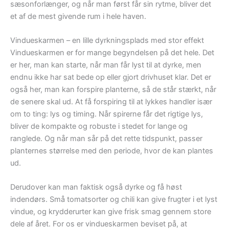
sæsonforlænger, og når man først får sin rytme, bliver det
et af de mest givende rum i hele haven.
Vindueskarmen – en lille dyrkningsplads med stor effekt
Vindueskarmen er for mange begyndelsen på det hele. Det
er her, man kan starte, når man får lyst til at dyrke, men
endnu ikke har sat bede op eller gjort drivhuset klar. Det er
også her, man kan forspire planterne, så de står stærkt, når
de senere skal ud. At få forspiring til at lykkes handler især
om to ting: lys og timing. Når spirerne får det rigtige lys,
bliver de kompakte og robuste i stedet for lange og
ranglede. Og når man sår på det rette tidspunkt, passer
planternes størrelse med den periode, hvor de kan plantes
ud.
Derudover kan man faktisk også dyrke og få høst
indendørs. Små tomatsorter og chili kan give frugter i et lyst
vindue, og krydderurter kan give frisk smag gennem store
dele af året. For os er vindueskarmen beviset på, at