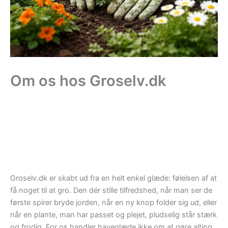
Om os hos Groselv.dk
Groselv.dk er skabt ud fra en helt enkel glæde: følelsen af at
få noget til at gro. Den dér stille tilfredshed, når man ser de
første spirer bryde jorden, når en ny knop folder sig ud, eller
når en plante, man har passet og plejet, pludselig står stærk
og frodig. For os handler haveglæde ikke om at gøre alting